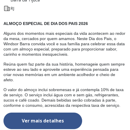
RJ
ALMOÇO ESPECIAL DE DIA DOS PAIS 2026
A
or
Alguns dos momentos mais especiais da vida acontecem ao redor
A
da mesa, cercados por quem amamos. Neste Dia dos Pais, o
d
Windsor Barra convida você e sua família para celebrar essa data
W
r,
com um almoço especial, preparado para proporcionar sabor,
d
carinho e momentos inesquecíveis.
c
e
Reúna quem faz parte da sua história, homenageie quem sempre
R
esteve ao seu lado e aproveite uma experiência pensada para
e
criar novas memórias em um ambiente acolhedor e cheio de
c
afeto.
af
a
O valor do almoço inclui sobremesas e já contempla 10% de taxa
O
de serviço. O serviço inclui água com e sem gás, refrigerantes,
d
sucos e café coado. Demais bebidas serão cobradas à parte,
s
conforme o consumo, acrescidas da respectiva taxa de serviço.
c
Ver mais detalhes