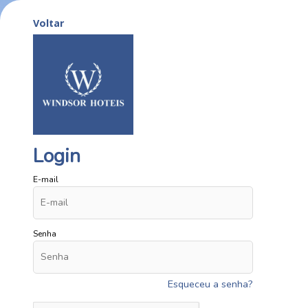
Voltar
Login
E-mail
Senha
Esqueceu a senha?