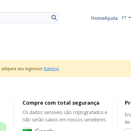
Home
Ajuda
PT
e adquira seu ingresso!
Eventos
Compre com total segurança
Pr
Os dados sensíveis são criptografados e
En
não serão salvos em nossos servidores.
de