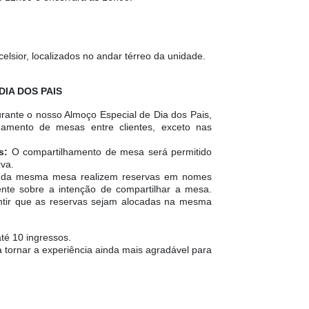
elsior, localizados no andar térreo da unidade.
IA DOS PAIS
urante o nosso Almoço Especial de Dia dos Pais,
hamento de mesas entre clientes, exceto nas
s:
O compartilhamento de mesa será permitido
va.
s da mesma mesa realizem reservas em nomes
ente sobre a intenção de compartilhar a mesa.
ntir que as reservas sejam alocadas na mesma
té 10 ingressos.
tornar a experiência ainda mais agradável para