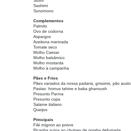
Sushi
Sashimi
Sunomono
Complementos
Palmito
Ovo de codorna
Aspargos
Azeitona marinada
Tomate seco
Molho Caesar
Molho balsâmico
Molho mostarda
Molho à campanha
Pães e Frios
Pães variados da nossa padaria, grissinis, pão austr
Pastas: homus tahine e baba ghanoush
Presunto Parma
Presunto copa
Salame italiano
Queijos
Principais
Filé mignon ao poivre
Picanha suína ao chutney de goiaba defumada