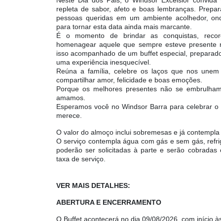
repleta de sabor, afeto e boas lembranças. Prep
pessoas queridas em um ambiente acolhedor, ond
para tornar esta data ainda mais marcante.
É o momento de brindar as conquistas, record
homenagear aquele que sempre esteve presente 
isso acompanhado de um buffet especial, preparad
uma experiência inesquecível.
Reúna a família, celebre os laços que nos unem
compartilhar amor, felicidade e boas emoções.
Porque os melhores presentes não se embrulham
amamos.
Esperamos você no Windsor Barra para celebrar o 
merece.
O valor do almoço inclui sobremesas e já contempla
O serviço contempla água com gás e sem gás, refri
poderão ser solicitadas à parte e serão cobradas
taxa de serviço.
VER MAIS DETALHES:
ABERTURA E ENCERRAMENTO
O Buffet acontecerá no dia 09/08/2026, com início 