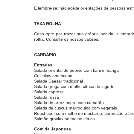
E lembre-se: não aceite orientações de pessoas est
TAXA ROLHA
Caso opte por trazer sua própria bebida, a entra
rolha. Consulte os nossos valores.
CARDÁPIO
Entradas
Salada oriental de pepino com kani e manga
Coleslaw americana
Salada Caesar tradicional
Salada grega com molho cítrico de iogurte
Salada caprese
Salada russa
Salada de arroz negro com camarão
Salada de cuscuz marroquino com vegetais
Roast beef com molho de mostarda, parmesão e bro
Salmão gravlax ao molho cítrico
Comida Japonesa