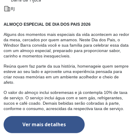
RJ
ALMOÇO ESPECIAL DE DIA DOS PAIS 2026
A
or
Alguns dos momentos mais especiais da vida acontecem ao redor
A
da mesa, cercados por quem amamos. Neste Dia dos Pais, o
d
Windsor Barra convida você e sua família para celebrar essa data
W
r,
com um almoço especial, preparado para proporcionar sabor,
d
carinho e momentos inesquecíveis.
c
e
Reúna quem faz parte da sua história, homenageie quem sempre
R
esteve ao seu lado e aproveite uma experiência pensada para
e
criar novas memórias em um ambiente acolhedor e cheio de
c
afeto.
af
a
O valor do almoço inclui sobremesas e já contempla 10% de taxa
O
de serviço. O serviço inclui água com e sem gás, refrigerantes,
d
sucos e café coado. Demais bebidas serão cobradas à parte,
s
conforme o consumo, acrescidas da respectiva taxa de serviço.
c
Ver mais detalhes