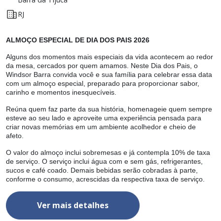
RJ
ALMOÇO ESPECIAL DE DIA DOS PAIS 2026
A
or
Alguns dos momentos mais especiais da vida acontecem ao redor
A
da mesa, cercados por quem amamos. Neste Dia dos Pais, o
d
Windsor Barra convida você e sua família para celebrar essa data
W
r,
com um almoço especial, preparado para proporcionar sabor,
d
carinho e momentos inesquecíveis.
c
e
Reúna quem faz parte da sua história, homenageie quem sempre
R
esteve ao seu lado e aproveite uma experiência pensada para
e
criar novas memórias em um ambiente acolhedor e cheio de
c
afeto.
af
a
O valor do almoço inclui sobremesas e já contempla 10% de taxa
O
de serviço. O serviço inclui água com e sem gás, refrigerantes,
d
sucos e café coado. Demais bebidas serão cobradas à parte,
s
conforme o consumo, acrescidas da respectiva taxa de serviço.
c
Ver mais detalhes