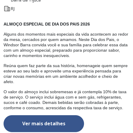
RJ
ALMOÇO ESPECIAL DE DIA DOS PAIS 2026
A
or
Alguns dos momentos mais especiais da vida acontecem ao redor
A
da mesa, cercados por quem amamos. Neste Dia dos Pais, o
d
Windsor Barra convida você e sua família para celebrar essa data
W
r,
com um almoço especial, preparado para proporcionar sabor,
d
carinho e momentos inesquecíveis.
c
e
Reúna quem faz parte da sua história, homenageie quem sempre
R
esteve ao seu lado e aproveite uma experiência pensada para
e
criar novas memórias em um ambiente acolhedor e cheio de
c
afeto.
af
a
O valor do almoço inclui sobremesas e já contempla 10% de taxa
O
de serviço. O serviço inclui água com e sem gás, refrigerantes,
d
sucos e café coado. Demais bebidas serão cobradas à parte,
s
conforme o consumo, acrescidas da respectiva taxa de serviço.
c
Ver mais detalhes