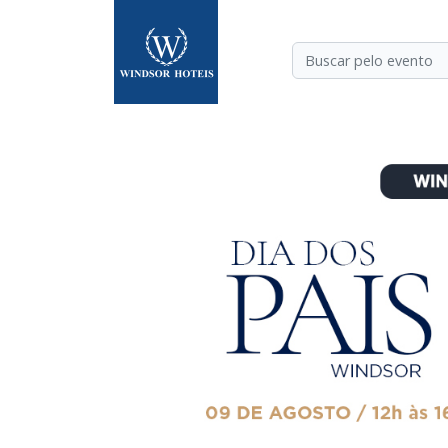
a dos Pais
a
IS 2026
da vida
os por quem
r Florida convida
a data com um
orcionar sabor,