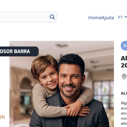
Home
Ajuda
PT
D
A
2
AL
Alg
aco
ama
voc
alm