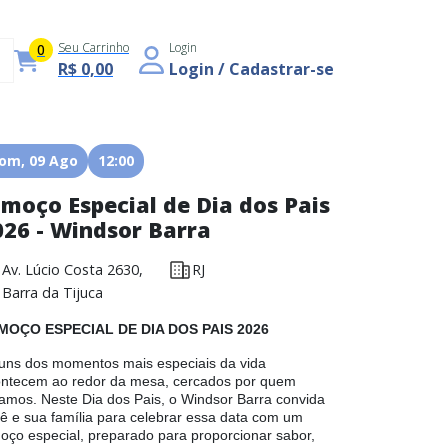
Seu Carrinho
Login
0
R$ 0,00
Login / Cadastrar-se
om, 09 Ago
12:00
lmoço Especial de Dia dos Pais
026 - Windsor Barra
Av. Lúcio Costa 2630,
RJ
Barra da Tijuca
MOÇO ESPECIAL DE DIA DOS PAIS 2026
uns dos momentos mais especiais da vida
ntecem ao redor da mesa, cercados por quem
mos. Neste Dia dos Pais, o Windsor Barra convida
ê e sua família para celebrar essa data com um
oço especial, preparado para proporcionar sabor,