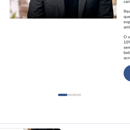
car
Reú
que
exp
amb
O v
10%
sem
beb
acr