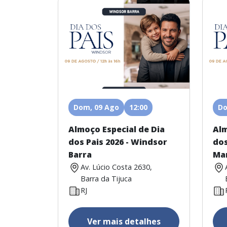
Dom, 09 Ago
12:00
Do
Almoço Especial de Dia
Alm
dos Pais 2026 - Windsor
dos
Barra
Ma
Av. Lúcio Costa 2630,
Barra da Tijuca
RJ
Ver mais detalhes