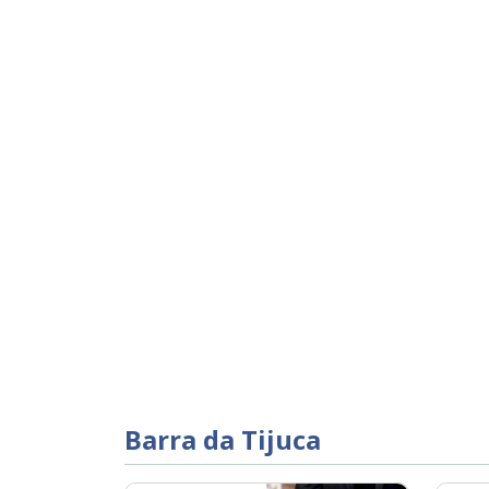
a, homenageie
proveite uma
as memórias em um
e já contempla
lui água com e
 coado. Demais
forme o consumo,
ço.
Barra da Tijuca